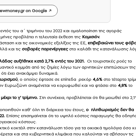
ewmoney.gr on Google
εντός του α΄ τριμήνου του 2022 και ομαλοποίηση της αγοράς
 μήνες προβλέπει η τελευταία έκθεση της
Κομισιόν
.
σταση και τις οικονομικές εξελίξεις της ΕΕ,
επιβεβαιώνει τους φόβ
λά και τις
σοβαρές παρενέργειες
στο καλάθι της κατανάλωσης λ
άδας αυξήθηκε κατά 2,7% εντός του 2021.
Οι τουριστικές ροές το
μαντικό κομμάτι από τις ζημίες λόγω των αρνητικών επιπτώσεων της
τι έχει ανακάμψει δυναμικά.
ωρισμού
, ο οποίος έφτασε σε επίπεδα ρεκόρ
4,6%
στο τέταρτο τρί
στην Eυρωζώνη αναμένεται να κορυφωθεί και να φτάσει στο
4,8%
το
έχρι το γ’ τρίμηνο.
Στη συνέχεια, προβλέπεται ότι θα μειωθεί στο 2,
ροποιηθούν καθ’ όλη τη διάρκεια του έτους,
ο πληθωρισμός δεν θα
22.
Επίσης επισημαίνεται ότι το υψηλό κόστος παραγωγής θα οδηγήσ
εργειακού κόστους.
κτικό κοκτέιλ στην κατανάλωση τόσο για τα οικιακά τιμολόγια όσο κ
φέρεται και στα κυβερνητικά κλιμάκια που καλούνται να σβήσουν τις