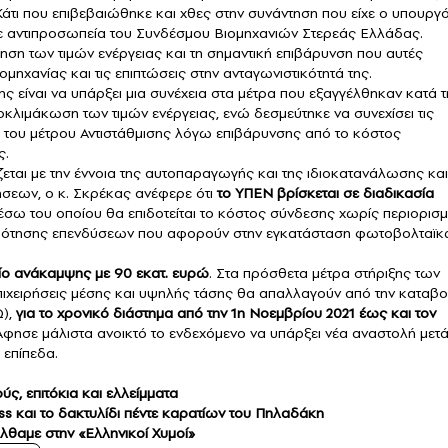
Κάτι που επιβεβαιώθηκε και χθες στην συνάντηση που είχε ο υπουργ
 αντιπροσωπεία του Συνδέσμου Βιομηχανιών Στερεάς Ελλάδας.
ηση των τιμών ενέργειας και τη σημαντική επιβάρυνση που αυτές
ηχανίας και τις επιπτώσεις στην ανταγωνιστικότητά της.
 είναι να υπάρξει μια συνέχεια στα μέτρα που εξαγγέλθηκαν κατά τ
κλιμάκωση των τιμών ενέργειας, ενώ δεσμεύτηκε να συνεχίσει τις
ης του μέτρου Αντιστάθμισης λόγω επιβάρυνσης από το κόστος
ς.
εται με την έννοια της αυτοπαραγωγής και της ιδιοκατανάλωσης και
ήσεων, ο κ. Σκρέκας ανέφερε ότι
το ΥΠΕΝ βρίσκεται σε διαδικασία
σω του οποίου θα επιδοτείται το κόστος σύνδεσης χωρίς περιορισ
επιδότησης επενδύσεων που αφορούν στην εγκατάσταση φωτοβολταϊ
ίο ανάκαμψης με 90 εκατ. ευρώ
. Στα πρόσθετα μέτρα στήριξης των
πιχειρήσεις μέσης και υψηλής τάσης θα απαλλαγούν από την καταβ
),
για το χρονικό διάστημα από την 1η Νοεμβρίου 2021 έως και τον
 Άφησε μάλιστα ανοικτό το ενδεχόμενο να υπάρξει νέα αναστολή μετ
 επίπεδα.
ύς, επιτόκια και ελλείμματα
ass και το δακτυλίδι πέντε καρατίων του Πηλαδάκη
θαμε στην «Ελληνικοί Χυμοί»