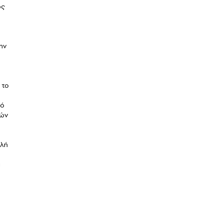
ός
ην
 το
μό
κών
ολή
ά