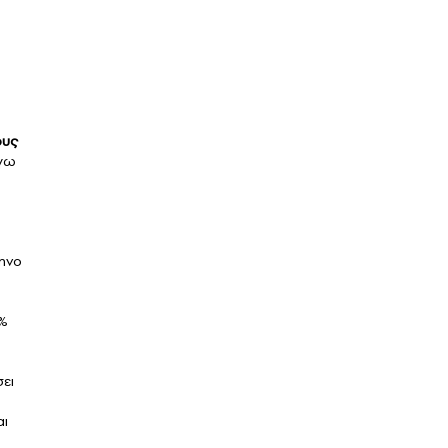
ους
όγω
μηνο
1%
ει
αι