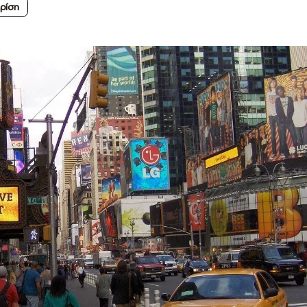
κρίση