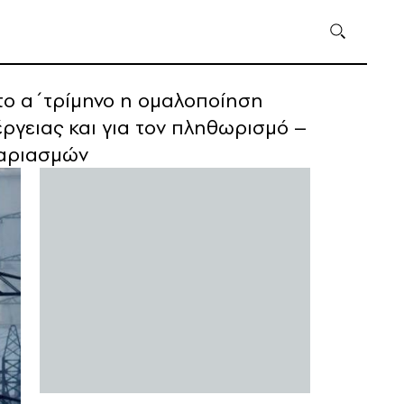
το α΄τρίμηνο η ομαλοποίηση
έργειας και για τον πληθωρισμό –
γαριασμών