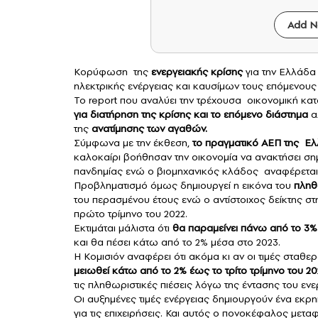
Add N
Κορύφωση της
ενεργειακής κρίσης
για την Ελλάδα 
ηλεκτρικής ενέργειας και καυσίμων τους επόμενους
Το report που αναλύει την τρέχουσα οικονομική κατά
για διατήρηση της κρίσης και το επόμενο διάστημα
αλ
της
ανατίμησης των αγαθών.
Σύμφωνα με την έκθεση,
το πραγματικό
ΑΕΠ
της Ελλ
καλοκαίρι βοήθησαν την οικονομία να ανακτήσει ση
πανδημίας ενώ ο βιομηχανικός κλάδος αναφέρεται ό
Προβληματισμό όμως δημιουργεί η εικόνα του
πληθ
του περασμένου έτους ενώ ο αντίστοιχος δείκτης 
πρώτο τρίμηνο του 2022.
Εκτιμάται μάλιστα ότι
θα παραμείνει πάνω από το 3% μ
και θα πέσει κάτω από το 2% μέσα στο 2023.
Η Κομισιόν αναφέρει ότι ακόμα κι αν οι τιμές σταθε
μειωθεί κάτω από το 2% έως το τρίτο τρίμηνο του 20
τις πληθωριστικές πιέσεις λόγω της έντασης του εν
Οι αυξημένες τιμές ενέργειας δημιουργούν ένα εκρη
για τις επιχειρήσεις. Και αυτός ο πονοκέφαλος μετα