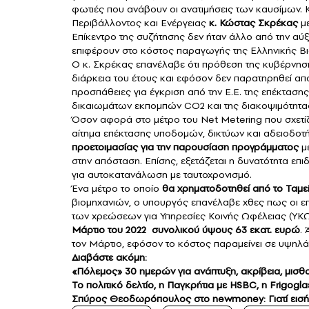
φωτιές που ανάβουν οι ανατιμήσεις των καυσίμων. 
Περιβάλλοντος και Ενέργειας
κ.
Κώστας Σκρέκας
με
Επίκεντρο της συζήτησης δεν ήταν άλλο από την αύξ
επιφέρουν στο κόστος παραγωγής της Ελληνικής Βιομ
Ο κ. Σκρέκας επανέλαβε ότι πρόθεση της κυβέρνησης
διάρκεια του έτους και εφόσον δεν παρατηρηθεί απο
προσπάθειες για έγκριση από την Ε.Ε. της επέκτασ
δικαιωμάτων εκπομπών CO2 και της διακοψιμότητα
Όσον αφορά στο μέτρο του Net Metering που σχετίζ
αίτημα επέκτασης υποδομών, δικτύων και αδειοδοτ
προετοιμασίας για την παρουσίαση προγράμματος
μέ
στην απόσταση. Επίσης, εξετάζεται η δυνατότητα 
για αυτοκατανάλωση με ταυτοχρονισμό.
Ένα μέτρο το οποίο
θα χρηματοδοτηθεί από το Ταμε
βιομηχανιών, ο υπουργός επανέλαβε χθες πως οι ε
των χρεώσεων για Υπηρεσίες Κοινής Ωφέλειας (ΥΚΩ
Μάρτιο του 2022 συνολικού ύψους 63 εκατ. ευρώ
.
τον Μάρτιο, εφόσον το κόστος παραμείνει σε υψηλά
Διαβάστε ακόμη:
«Πόλεμος» 30 ημερών για ανάπτυξη, ακρίβεια, μισθο
Το πολιτικό δελτίο, η Παγκρήτια με HSBC, η Frigogl
Σπύρος Θεοδωρόπουλος στο newmoney: Γιατί εισήλ