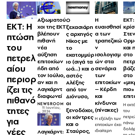
Η
Αξιωματού
ΕΚΤ:
Ο
ΕΚΤ: Η
ευαισθησί
χοι της ΕΚΤ
κρίσ
ξεχασιάρη
α των
βλέπουν
Στεν
ς αρχηγός
πτώση
τραπεζικώ
πιθανή
Ορμ
Νίκος με
του
ν
νέα
και 
το
ισολογισμ
αύξηση
στο
εκατομμύρ
πετρελ
ών στα
επιτοκίων
πετ
ιο (σιγά τα
αίου
σενάρια
ήδη από
βάζ
ωά…) και ο
των
τον Ιούλιο,
στο
αστός
περιορ
επιτοκίων
αν και η
«μι
Αλέξης
ίζει τις
– Κέρδη
Λαγκάρντ
πιο»
από τον
και
διαφωνεί
επιτ
Διόνυσο,
πιθανό
κίνδυνοι
οι
NEWSROOM
Η εκτ
τητες
11 Ιουνίου,
(πίνακες)
ξενοδόχοι,
του
2026
οι κόντρες
πετρε
για
H εξέλιξη των
πάνω 
και ο
επιτοκίων έχει
νέες
δολάρ
Σταύρος,
ιδιαίτερη
Λαγκάρντ:
το κλε