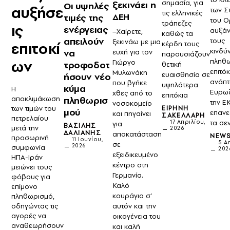
σημασία, για
ξεκινάει η
Οι υψηλές
αυξήσε
των Σ
τις ελληνικές
ΔΕΗ
τιμές της
του Ο
τράπεζες
ις
ενέργειας
αυξά
–Χαίρετε,
καθώς τα
απειλούν
τους
ξεκινάω με μια
επιτοκί
κέρδη τους
κινδύ
να
ευχή για τον
παρουσιάζουν
ων
πληθω
Γιώργο
τροφοδοτ
θετική
επιτόκ
Μυλωνάκη
ευαισθησία σε
ήσουν νέο
ανάπτ
που βγήκε
υψηλότερα
κύμα
Η
Ευρωζ
χθες από το
επιτόκια
αποκλιμάκωση
πληθωρισ
την Ε
νοσοκομείο
ΕΙΡΉΝΗ
των τιμών του
μού
επανε
και πηγαίνει
ΣΑΚΕΛΛΆΡΗ
πετρελαίου
17 Απριλίου,
τα σε
για
ΒΑΣΊΛΗΣ
μετά την
2026
ΔΑΛΙΆΝΗΣ
αποκατάσταση
NEW
προσωρινή
11 Ιουνίου,
5 Α
σε
2026
συμφωνία
202
εξειδικευμένο
ΗΠΑ-Ιράν
κέντρο στη
μειώνει τους
Γερμανία.
φόβους για
Καλό
επίμονο
κουράγιο σ’
πληθωρισμό,
αυτόν και την
οδηγώντας τις
αγορές να
οικογένεια του
αναθεωρήσουν
και καλή