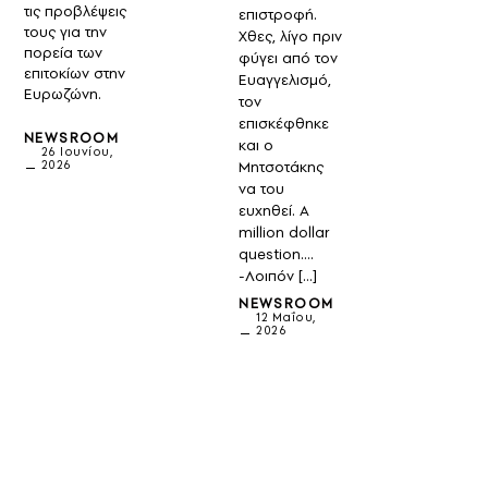
τις προβλέψεις
επιστροφή.
τους για την
Χθες, λίγο πριν
πορεία των
φύγει από τον
επιτοκίων στην
Ευαγγελισμό,
Ευρωζώνη.
τον
επισκέφθηκε
NEWSROOM
και ο
26 Ιουνίου,
Μητσοτάκης
2026
να του
ευχηθεί. Α
million dollar
question….
-Λοιπόν […]
NEWSROOM
12 Μαΐου,
2026