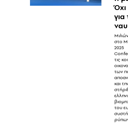
Όχι
για 
ναυ
Μιλώ
στο M
2025
Confe
τις κο
οικον
των π
αποαν
και τη
στήρι
ελληνι
βιομηχ
του ε
συστή
ρύπων