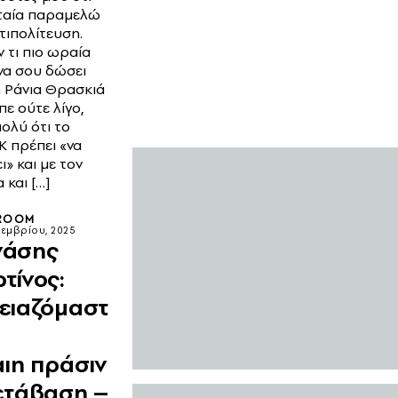
ταία παραμελώ
τιπολίτευση.
 τι πιο ωραία
να σου δώσει
η Ράνια Θρασκιά
πε ούτε λίγο,
ολύ ότι το
 πρέπει «να
ι» και με τον
 και […]
ROOM
οεμβρίου, 2025
νάσης
τίνος:
ειαζόμαστ
αιη πράσιν
ετάβαση –