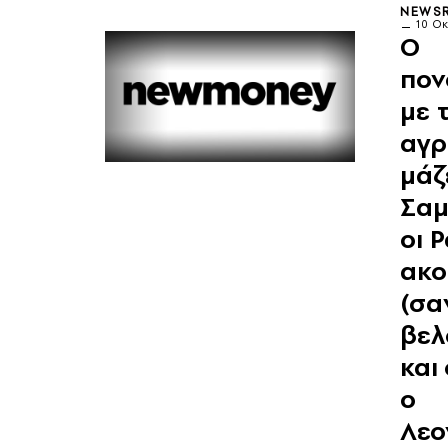
NEWS
10 Ο
Ο
πον
με 
αγρ
μάζ
Σαμ
οι 
ακο
(σα
βελ
και
ο
Λεο