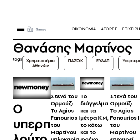
OIKONOMIA
ΑΓΟΡΕΣ
ΕΠΙΧΕΙΡΗ
Θανάσης Μαρτίνος
tags
Χρηματιστήριο
ΠΑΣΟΚ
ΕΥΔΑΠ
Υπερταμ
Αθηνών
Στενά του
Το
Στενά του
Ορμούζ:
διάγγελμα
Ορμούζ:
Ο
Το Agios
και τα
Το Agios
Fanourios I
μέτρα Κ.Μ,
Fanourios I
υπερπ
του
το κάτω
του
Μαρτίνου
και το
Μαρτίνου
λούτο
μπλοκαρίσ
φρένο
επιχειρεί