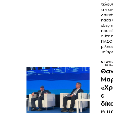
τελευ
την αν
Λοιπόν
πάσα 
χθες 
που εί
ούτε π
ΠΑΣΟΚ
μιλήσε
Τσίπρα
NEWS
18 Ν
Θα
Μαρ
«Χρ
ε
δίκ
η μ