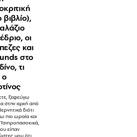
οκριτική
 βιβλίο),
γαλάζιο
έδριο, οι
πεζες και
funds στο
ίνο, τι
 ο
τίνος
ετε, ξεφεύγω
α στην αρχή από
βερνητικά διότι
χω πιο ωραία και
ά Τσιπροπασοκικά,
μου είπαν
ώστες μου ότι