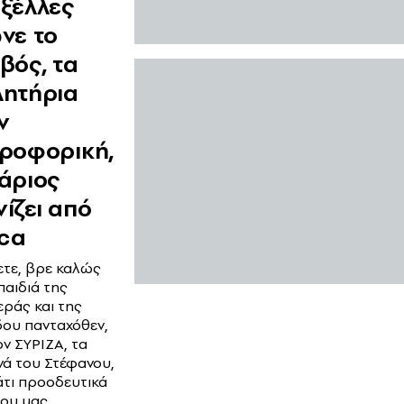
ξέλλες
νε το
βός, τα
ητήρια
ν
ροφορική,
άριος
ίζει από
ica
ετε, βρε καλώς
παιδιά της
εράς και της
ου πανταχόθεν,
ον ΣΥΡΙΖΑ, τα
ά του Στέφανου,
άτι προοδευτικά
που μας