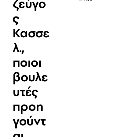
ζεύγο
ς
Κασσε
λ.,
ποιοι
βουλε
υτές
προη
γούντ
αι