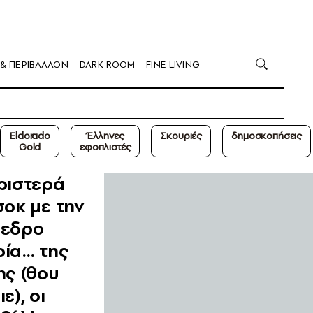
 & ΠΕΡΙΒΑΛΛΟΝ
DARK ROOM
FINE LIVING
Eldorado
Έλληνες
Σκουριές
δημοσκοπήσεις
Gold
εφοπλιστές
ριστερά
σοκ με την
εδρο
ία… της
ης (θου
ε), οι