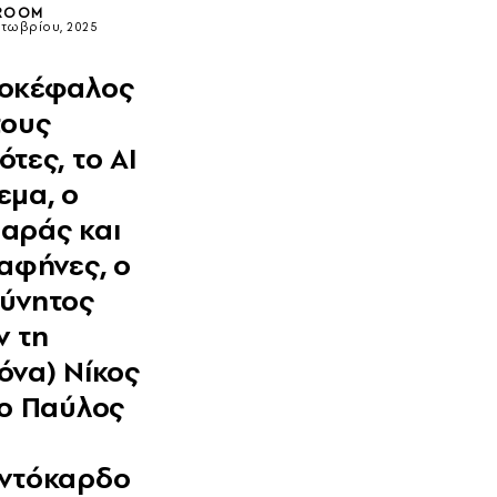
ROOM
κτωβρίου, 2025
οκέφαλος
τους
ότες, το AI
εμα, ο
αράς και
Ραφήνες, ο
ύνητος
ν τη
όνα) Νίκος
 ο Παύλος
ντόκαρδο