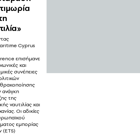
 τιμωρία
τη
τιλία»
ντας
aritime Cyprus
rence επισήμανε
ινωνικές και
ομικές συνέπειες
ολιτικών
θρακοποίησης
ν ανάγκη
ξης της
κής ναυτιλίας και
ανίας. Οι αδικίες
υρωπαϊκού
ματος εμπορίας
 (ETS)