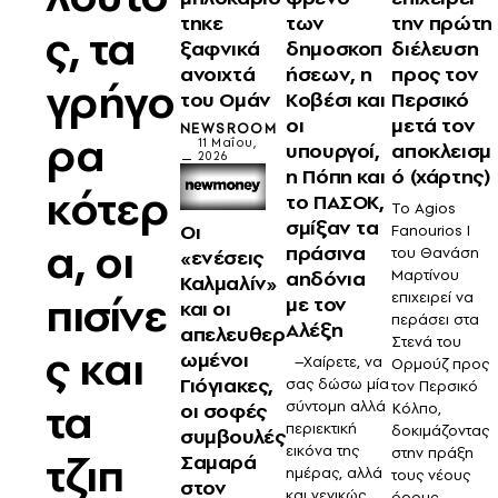
τηκε
των
την πρώτη
ς, τα
ξαφνικά
δημοσκοπ
διέλευση
ανοιχτά
ήσεων, η
προς τον
γρήγο
του Ομάν
Κοβέσι και
Περσικό
οι
μετά τον
NEWSROOM
ρα
11 Μαΐου,
υπουργοί,
αποκλεισμ
2026
η Πόπη και
ό (χάρτης)
κότερ
το ΠΑΣΟΚ,
To Agios
σμίξαν τα
Οι
Fanourios I
α, οι
πράσινα
του Θανάση
«ενέσεις
αηδόνια
Μαρτίνου
Καλμαλίν»
πισίνε
επιχειρεί να
με τον
και οι
περάσει στα
Αλέξη
απελευθερ
Στενά του
ς και
ωμένοι
–Χαίρετε, να
Ορμούζ προς
Γιόγιακες,
σας δώσω μία
τον Περσικό
τα
σύντομη αλλά
οι σοφές
Κόλπο,
περιεκτική
δοκιμάζοντας
συμβουλές
εικόνα της
στην πράξη
τζιπ
Σαμαρά
ημέρας, αλλά
τους νέους
στον
και γενικώς
όρους