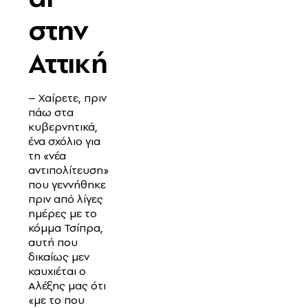
στην
Αττική
– Χαίρετε, πριν
πάω στα
κυβερνητικά,
ένα σχόλιο για
τη «νέα
αντιπολίτευση»
που γεννήθηκε
πριν από λίγες
ημέρες με το
κόμμα Τσίπρα,
αυτή που
δικαίως μεν
καυχιέται ο
Αλέξης μας ότι
«με το που