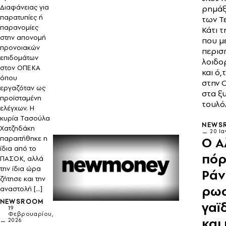
Διαφάνειας για
ρημάξ
παρατυπίες ή
των Τε
παρανομίες
Κάτι 
στην απονομή
που μ
προνοιακών
περισ
επιδομάτων
λοιδο
στον ΟΠΕΚΑ
και ό,
όπου
στην 
εργαζόταν ως
στα ξυ
προϊσταμένη
τουλόλ
ελέγχων. Η
κυρία Τασούλα
NEWS
Χατζηδάκη
20 Ι
παραιτήθηκε η
Ο Α
ίδια από το
πόρ
ΠΑΣΟΚ, αλλά
την ίδια ώρα
Ράν
ζήτησε και την
ρωσ
αναστολή […]
NEWSROOM
γαϊ
19
Φεβρουαρίου,
και
2026