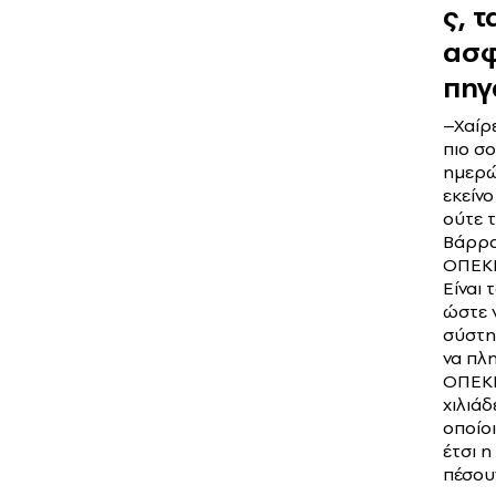
ς, τ
ασφ
πηγ
–Χαίρε
πιο σ
ημερώ
εκείνο
ούτε τ
Βάρρα
ΟΠΕΚΕ
Είναι τ
ώστε 
σύστημ
να πλ
ΟΠΕΚ
χιλιάδ
οποίοι
έτσι 
πέσου