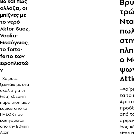
Βρυ
86 και πώς
αλλάζει, οι
τρώ
μπίζνες με
Ντα
το νερό
Aktor-Suez,
πωλ
Veolia-
στη
Μεσόγειος,
πλη
το ferto-
ferto των
ο Μ
εφοπλιστώ
ψων
ν
Att
–Χαίρετε,
ξεκινάω με ένα
–Χαίρ
σχόλιο για τη
τα τα 
(νέα) χθεσινή
Αριστ
παραίτηση μιας
προόδ
κυρίας από το
από τ
ΠΑΣΟΚ που
ορφαν
κατηγορείται
έως κ
από την Εθνική
Αρχή
sites 