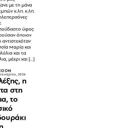
ανε με τη μάνα
μπών κ.λπ. κ.λπ.
τηλεπερσόνες
ε
πούδαστο ύφος
ρούσαν όποιον
τι αντιστεκόταν
Οσία Μαρία και
λόλια και τα
ια, μέχρι και […]
ROOM
ανουαρίου, 2026
λέξης, η
τα στη
ια, το
ικό
δουράκι
 η