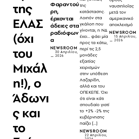
της
Φαραντού
της
ναυσιπλοΐας
ρη,
κατάστασης.
μετά τον
έρχονται
ΕΛΑΣ
Λοιπόν στα
αμερικανικό
γκάλοπ που
άδειες στα
αποκλεισμό
γίνονται, η ΝΔ
ραδιόφων
(όχι
NEWSROOM
έχει… φάει μία
15 Απριλίου,
α
2026
προς τα κάτω,
του
NEWSROOM
περί τις 2,5
30 Απριλίου,
μονάδες
2026
εξαιτίας
Μιχάλ
χειρισμών
στην υπόθεση
η!), ο
Λαζαρίδη,
αλλά και του
Άδωνι
ΟΠΕΚΕΠΕ. Όχι
ότι είναι κάτι
σπουδαίο γιατί
ς και
το +2% -2% της
κυβέρνησης
το
παίζει […]
NEWSROOM
22 Απριλίου,
2026