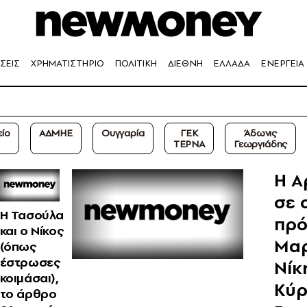
ΣΕΙΣ
ΧΡΗΜΑΤΙΣΤΗΡΙΟ
ΠΟΛΙΤΙΚΗ
ΔΙΕΘΝΗ
ΕΛΛΑΔΑ
ΕΝΕΡΓΕΙΑ
είο
ΑΔΜΗΕ
Ουγγαρία
ΓΕΚ
Άδωνις
ΤΕΡΝΑ
Γεωργιάδης
Η Α
σε 
Η Τασούλα
πρό
και ο Νίκος
Μαρ
(όπως
έστρωσες
Νίκ
κοιμάσαι),
Κύρι
το άρθρο