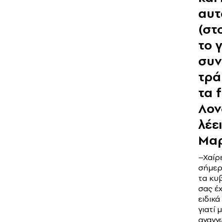
αυτ
(στο
το 
συν
τρά
τα 
Λονδ
λέει
Μαρ
–Χαίρ
σήμερ
τα κυ
σας έ
ειδικ
γιατί 
αναγν