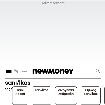
sani/lkos
tags
Sani
sani/lkos
οικογένεια
Όμιλος
Resort
Ανδρεάδη
Sani/Ikos