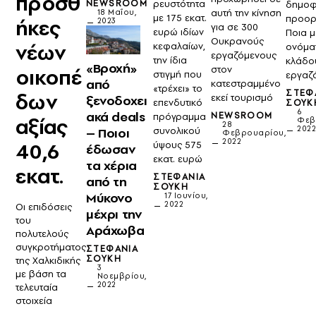
προσθ
NEWSROOM
ρευστότητα
δημοφ
αυτή την κίνηση
18 Μαΐου,
με 175 εκατ.
προορ
ήκες
2023
για σε 300
ευρώ ιδίων
Ποια 
Ουκρανούς
νέων
κεφαλαίων,
ονόμα
εργαζόμενους
την ίδια
κλάδο
«Βροχή»
στον
οικοπέ
στιγμή που
εργαζ
από
κατεστραμμένο
«τρέχει» το
ΣΤΕΦ
δων
εκεί τουρισμό
ξενοδοχει
επενδυτικό
ΣΟΎΚ
6
ακά deals
NEWSROOM
πρόγραμμα
αξίας
Φεβ
28
202
– Ποιοι
συνολικού
Φεβρουαρίου,
2022
40,6
ύψους 575
έδωσαν
εκατ. ευρώ
τα χέρια
εκατ.
ΣΤΕΦΑΝΊΑ
από τη
ΣΟΎΚΗ
Μύκονο
17 Ιουνίου,
2022
Οι επιδόσεις
μέχρι την
του
Αράχωβα
πολυτελούς
συγκροτήματος
ΣΤΕΦΑΝΊΑ
ΣΟΎΚΗ
της Χαλκιδικής
3
με βάση τα
Νοεμβρίου,
2022
τελευταία
στοιχεία