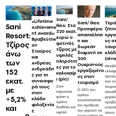
Sani/
«Lifetime
Sani/ Ikos:
Τερά
Sani
Ikos: Στα
Achieveme
Προσφέρει
ζήτη
320 εκατ.
nt Award»:
Resort:
απασχόλησ
εργα
ευρώ ο
Βραβεύτηκ
η και
υς σ
Τζίρος
φετινός
αν
δωρεάν
τουρ
τζίρος με
Σταύρος
άνω
διαμονή σε
κλά
υψηλές
και
300
(πίν
των
πληρότητ
Ανδρέας
Ουκρανούς
Μεγάλε
ες για το
Ανδρεάδη
152
εργαζομένο
ελλείψ
καλοκαίρ
ς για τη
υς στον
προσω
ι (pic)
εκατ.
συνεισφο
τουρισμό
όλη τη
ρά τους
Στην
τουρισ
με
Ο CEO του
παρούσα
αλυσίδ
στον
ομίλου
+5,2%
φάση ο
μεγαλ
κλάδο
γνωστοποίησε
όμιλος
πρόβλ
φιλοξενία
την πρόθεση
και
διαθέτει και
εντοπί
ς
του γκρουπ να
υψηλή
στους 
προχωρήσει σε