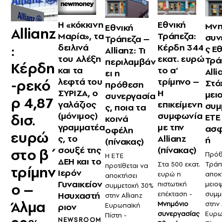
Η «κόκκινη
Εθνική
Μνη
Εθνική
Allianz
Μαρία», τα
Τράπεζα:
συν
Τράπεζα –
:
δειλινά
Κέρδη 344
ς Ε
Allianz: Τι
του Αλέξη
εκατ. ευρώ
Τρά
περιλαμβάν
Κέρδη
και τα
το α’
Alli
ει η
λεφτά του
τρίμηνο –
-ρεκό
Στό
πρόθεση
ΣΥΡΙΖΑ, ο
Η
μει
συνεργασία
ρ 4,87
γαλάζιος
επικείμενη
συμ
ς, ποια τα
(μόνιμος)
συμφωνία
δισ.
ΕΤΕ
κοινά
γραμματέα
με την
ασφ
οφέλη
ευρώ
ς, το
Allianz
ή
(πίνακας)
σουξέ της
(πίνακας)
στο β΄
Πρόθ
Η ΕΤΕ
ΔΕΗ και το
Στα 500 εκατ.
Τράπ
προτίθεται να
τρίμην
Ιερόν
ευρώ η
αποκ
αποκτήσει
Γυναικείον
πιστωτική
μειο
ο –
συμμετοχή 30%
Ησυχαστή
επέκταση -
συμμ
στην Allianz
Άλμα
Μνημόνιο
στην 
Ευρωπαϊκή
ριον
συνεργασίας
Ευρω
Πίστη -
NEWSROOM