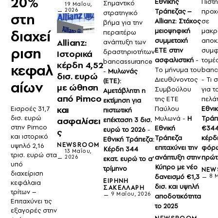
20%
Εθνικής
Πίστη
Σημαντικό
19 Μαΐου,
2026
Τράπεζας –
προχ
στρατηγικό
στη
Allianz: Στόχος
σε
βήμα για την
μειοψηφική
μακρ
διαχεί
περαιτέρω
συμμετοχή
αποκλ
Allianz:
ανάπτυξη των
ριση
ΕΤΕ στην
συμφ
δραστηριοτήτων
Ιστορικά
ασφαλιστική
-
τομέ
bancassurance
κέρδη 4,52
κεφαλ
Το μήνυμα του
banc
-
Μυλωνάς
δισ. ευρώ
Διευθύνοντος
- Τι 
(ΕΤΕ):
αίων
με ώθηση
Συμβούλου
για τ
Αμετάβλητη η
από Pimco
της ΕΤΕ
πελάτ
εκτίμηση για
και
Εισροές 31,7
Παύλου
Εθνι
πιστωτική
δισ. ευρώ
Μυλωνά -
Η
Τράπ
ασφαλίσει
επέκταση 3 δισ.
στην Pimco
Εθνική
€344 
ευρώ το 2026
-
ς
και ιστορικό
Τράπεζα
κέρδ
Εθνική Τράπεζα:
NEWSROOM
υψηλό 2,16
επιταχύνει την
φόρω
Κέρδη 344
13 Μαΐου,
τρισ. ευρώ στα
ανάπτυξη στην
πρώτ
2026
εκατ. ευρώ το α’
υπό
Κύπρο με νέο
τρίμηνο
NEW
διαχείριση
δανεισμό €1,3
8 
ΕΙΡΉΝΗ
κεφάλαια
δισ. και υψηλή
ΣΑΚΕΛΛΆΡΗ
τρίτων –
9 Μαΐου, 2026
αποδοτικότητα
Επιταχύνει τις
το 2025
εξαγορές στην