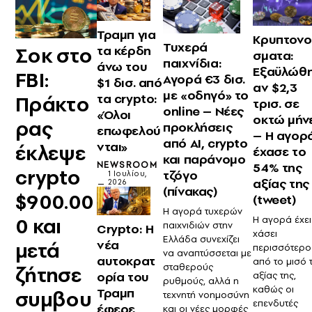
Τραμπ για
Κρυπτονο
Τυχερά
τα κέρδη
Σοκ στο
σματα:
παιχνίδια:
άνω του
Εξαϋλώθ
FBI:
Αγορά €3 δισ.
$1 δισ. από
αν $2,3
με «οδηγό» το
τα crypto:
Πράκτο
τρισ. σε
online – Νέες
«Όλοι
οκτώ μήν
ρας
προκλήσεις
επωφελού
– Η αγορ
από AI, crypto
νται»
έκλεψε
έχασε το
και παράνομο
54% της
NEWSROOM
crypto
τζόγο
1 Ιουλίου,
αξίας της
2026
(πίνακας)
$900.00
(tweet)
Η αγορά τυχερών
0 και
Η αγορά έχει
παιχνιδιών στην
Crypto: Η
χάσει
Ελλάδα συνεχίζει
νέα
μετά
περισσότερο
να αναπτύσσεται με
αυτοκρατ
από το μισό 
σταθερούς
ζήτησε
ορία του
αξίας της,
ρυθμούς, αλλά η
καθώς οι
Τραμπ
συμβου
τεχνητή νοημοσύνη
επενδυτές
έφερε
και οι νέες μορφές