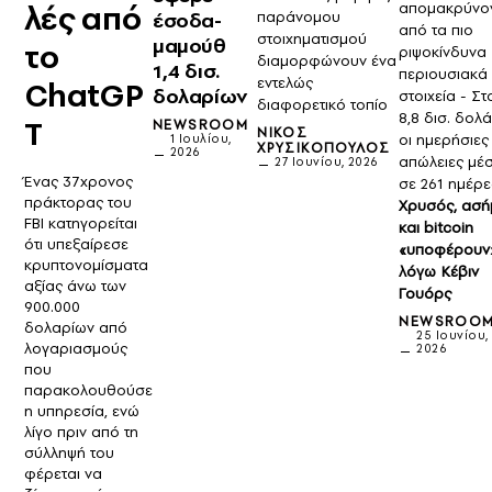
λές από
απομακρύνον
έσοδα-
παράνομου
από τα πιο
στοιχηματισμού
μαμούθ
το
ριψοκίνδυνα
διαμορφώνουν ένα
1,4 δισ.
περιουσιακά
εντελώς
ChatGP
δολαρίων
στοιχεία - Στ
διαφορετικό τοπίο
8,8 δισ. δολ
T
NEWSROOM
ΝΊΚΟΣ
οι ημερήσιες
1 Ιουλίου,
ΧΡΥΣΙΚΌΠΟΥΛΟΣ
2026
απώλειες μέ
27 Ιουνίου, 2026
Ένας 37χρονος
σε 261 ημέρε
πράκτορας του
Χρυσός, ασή
FBI κατηγορείται
και bitcoin
ότι υπεξαίρεσε
«υποφέρουν
κρυπτονομίσματα
λόγω Κέβιν
αξίας άνω των
Γουόρς
900.000
NEWSROO
δολαρίων από
25 Ιουνίου,
λογαριασμούς
2026
που
παρακολουθούσε
η υπηρεσία, ενώ
λίγο πριν από τη
σύλληψή του
φέρεται να