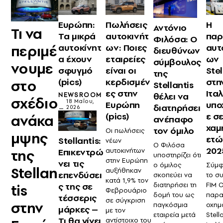
Ευρώπη:
Πωλήσεις
Η
Αντόνιο
Τι να
Τα μικρά
αυτοκινήτ
παρ
Φιλόσα: Ο
περιμέ
αυτοκίνητ
ων: Ποιες
αυτ
διευθύνων
α έχουν
εταιρείες
ων
σύμβουλος
νουμε
σφυγμό
είναι οι
Stel
της
(pics)
κερδισμέν
στη
στο
Stellantis
ες στην
Ιταλ
θέλει να
NEWSROOM
σχέδιο
18 Μαΐου,
Ευρώπη
υπο
διατηρήσει
2026
(pics)
ε σ
ανάκα
ανέπαφο
χαμ
τον όμιλο
Οι πωλήσεις
μψης
ετώ
Stellantis:
νέων
Ο Φιλόσα
202
της
αυτοκινήτων
Επικεντρώ
υποστηρίζει ότι
στην Ευρώπη
νει τις
ο όμιλος
Σύμφ
Stellan
αυξήθηκαν
επενδύσει
σκοπεύει να
το σ
κατά 1,9% τον
διατηρήσει τη
FIM Ci
ς της σε
tis
Φεβρουάριο
δομή του ως
παρα
τέσσερις
σε σύγκριση
στην
παγκόσμια
οχημ
μάρκες –
με τον
εταιρεία μετά
Stell
Τι θα γίνει
αντίστοιχο του