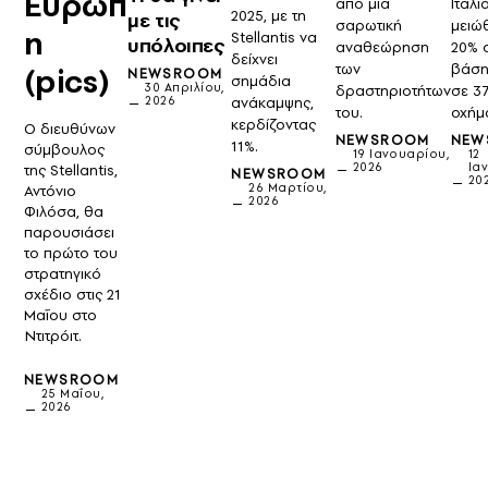
Ευρώπ
από μια
Ιταλί
2025, με τη
με τις
σαρωτική
μειώ
η
Stellantis να
υπόλοιπες
αναθεώρηση
20% 
δείχνει
των
βάση
(pics)
NEWSROOM
σημάδια
30 Απριλίου,
δραστηριοτήτων
σε 3
ανάκαμψης,
2026
του.
οχήμ
κερδίζοντας
Ο διευθύνων
NEWSROOM
NEW
11%.
σύμβουλος
19 Ιανουαρίου,
12
2026
Ια
της Stellantis,
NEWSROOM
20
26 Μαρτίου,
Αντόνιο
2026
Φιλόσα, θα
παρουσιάσει
το πρώτο του
στρατηγικό
σχέδιο στις 21
Μαΐου στο
Ντιτρόιτ.
NEWSROOM
25 Μαΐου,
2026